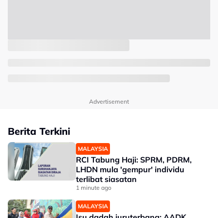
Advertisement
Berita Terkini
MALAYSIA
RCI Tabung Haji: SPRM, PDRM,
LHDN mula 'gempur' individu
terlibat siasatan
1 minute ago
MALAYSIA
Isu dadah juruterbang: AADK