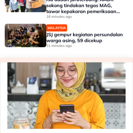
sokong tindakan tegas MAG,
tawar kepakaran pemeriksaan
ketat
16 minutes ago
MALAYSIA
JSJ gempur kegiatan persundalan
warga asing, 59 dicekup
31 minutes ago