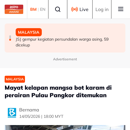
Skip to main content
Select language
Live
Log in
BM
|
EN
MALAYSIA
MALAYSIA
MALAYSIA
RCI Tabung Haji: SPRM, PDRM, LHDN mula 'gempur'
Isu dadah juruterbang: AADK sokong tindakan tegas
JSJ gempur kegiatan persundalan warga asing, 59
individu terlibat siasatan
MAG, tawar kepakaran pemeriksaan ketat
dicekup
Advertisement
MALAYSIA
Mayat kelapan mangsa bot karam di
perairan Pulau Pangkor ditemukan
Bernama
14/05/2026 | 18:00 MYT