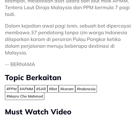
keempat, melibatkan aset udara dan laut milik APMM,
Tentera Laut Diraja Malaysia dan PPM bermula 7 pagi
tadi.
Dalam kejadian awal pagi Isnin, sebuah bot dipercayai
membawa 37 pendatang tanpa izin warga Indonesia
dilaporkan karam di perairan Pulau Pangkor ketika
dalam perjalanan menuju beberapa destinasi di
Malaysia.
-- BERNAMA
Topic Berkaitan
#PPM
#APMM
#SAR
#Bot
#karam
#Indonesia
#Mazre Che Mahmod
Must Watch Video