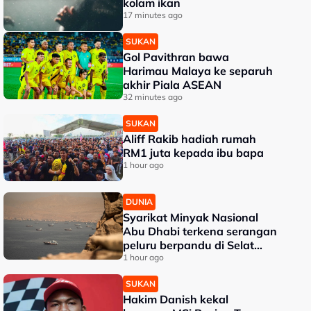
kolam ikan
17 minutes ago
SUKAN
Gol Pavithran bawa
Harimau Malaya ke separuh
akhir Piala ASEAN
32 minutes ago
SUKAN
Aliff Rakib hadiah rumah
RM1 juta kepada ibu bapa
1 hour ago
DUNIA
Syarikat Minyak Nasional
Abu Dhabi terkena serangan
peluru berpandu di Selat
Hormuz
1 hour ago
SUKAN
Hakim Danish kekal