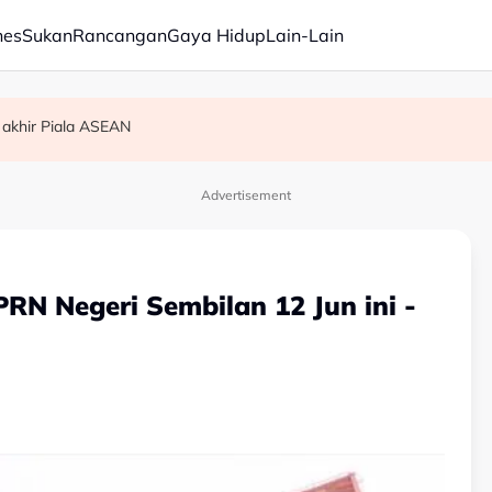
nes
Sukan
Rancangan
Gaya Hidup
Lain-Lain
 akhir Piala ASEAN
am ikan
Advertisement
RN Negeri Sembilan 12 Jun ini -