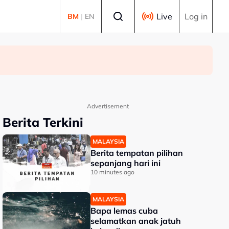
Select language
Live
Log in
BM
|
EN
Advertisement
Berita Terkini
MALAYSIA
Berita tempatan pilihan
sepanjang hari ini
10 minutes ago
MALAYSIA
Bapa lemas cuba
selamatkan anak jatuh