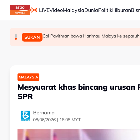
Skip to main content
LIVE
Video
Malaysia
Dunia
Politik
Hiburan
Bis
Gol Pavithran bawa Harimau Malaya ke separuh
Berita tempatan pilihan sepanjang hari ini
Bapa lemas cuba selamatkan anak jatuh kol
MALAYSIA
MALAYSIA
SUKAN
MALAYSIA
Mesyuarat khas bincang urusan P
SPR
Bernama
08/06/2026 | 18:08 MYT