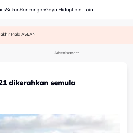
nes
Sukan
Rancangan
Gaya Hidup
Lain-Lain
 akhir Piala ASEAN
am ikan
Advertisement
21 dikerahkan semula