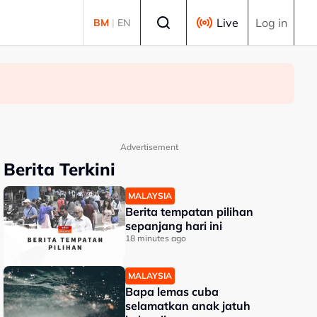
Select language
Live
Log in
BM
|
EN
Advertisement
Berita Terkini
MALAYSIA
Berita tempatan pilihan
sepanjang hari ini
18 minutes ago
MALAYSIA
Bapa lemas cuba
selamatkan anak jatuh