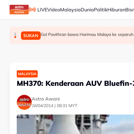
Skip to main content
LIVE
Video
Malaysia
Dunia
Politik
Hiburan
Bis
Gol Pavithran bawa Harimau Malaya ke separuh
Berita tempatan pilihan sepanjang hari ini
Bapa lemas cuba selamatkan anak jatuh kol
MALAYSIA
MALAYSIA
SUKAN
MALAYSIA
MH370: Kenderaan AUV Bluefin-
Astro Awani
16/04/2014 | 08:31 MYT