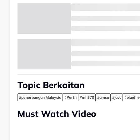
Topic Berkaitan
#penerbangan Malaysia
#Perth
#mh370
#amsa
#jacc
#bluefin
Must Watch Video