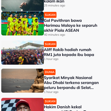
kolam ikan
25 minutes ago
SUKAN
Gol Pavithran bawa
Harimau Malaya ke separuh
akhir Piala ASEAN
40 minutes ago
SUKAN
Aliff Rakib hadiah rumah
RM1 juta kepada ibu bapa
1 hour ago
DUNIA
Syarikat Minyak Nasional
Abu Dhabi terkena serangan
peluru berpandu di Selat
Hormuz
1 hour ago
SUKAN
Hakim Danish kekal