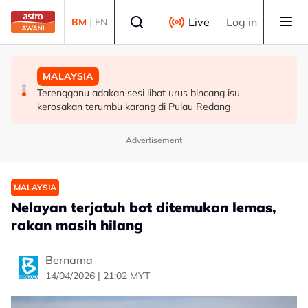
Skip to main content
Select language
Live
Log in
BM
|
EN
HIBURAN
DUNIA
MALAYSIA
M. Nasir pilih Aliff Aziz, Melinda Dadew hidupkan kisah
Sultan Brunei titah gelaran diraja isteri Putera Abdul
Terengganu adakan sesi libat urus bincang isu
Mansur & Liu
Malik ditarik balik serta-merta
kerosakan terumbu karang di Pulau Redang
Advertisement
MALAYSIA
Nelayan terjatuh bot ditemukan lemas,
rakan masih hilang
Bernama
14/04/2026 | 21:02 MYT