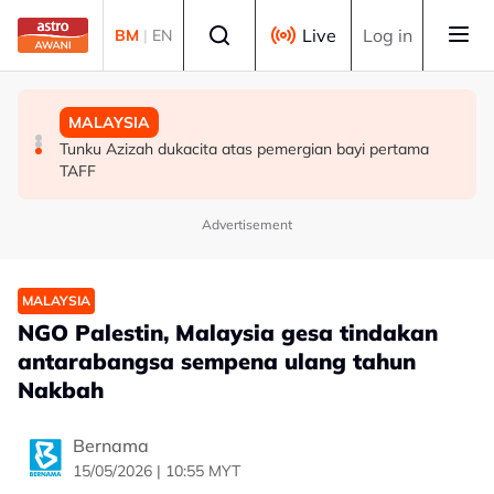
Skip to main content
Select language
Live
Log in
BM
|
EN
DUNIA
MALAYSIA
MALAYSIA
AS jangka Iran pastikan aliran minyak selamat melalui
Usia 71 tahun bukan halangan, Jamaludin idam lakukan
Tunku Azizah dukacita atas pemergian bayi pertama
Selat Hormuz - Vance
terjunan dari Burj Khalifa
TAFF
Advertisement
MALAYSIA
NGO Palestin, Malaysia gesa tindakan
antarabangsa sempena ulang tahun
Nakbah
Bernama
15/05/2026 | 10:55 MYT