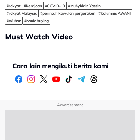
#rakyat
#Kerajaan
#COVID-19
#Muhyiddin Yassin
#rakyat Malaysia
#perintah kawalan pergerakan
#Kolumnis AWANI
#Wuhan
#panic buying
Must Watch Video
Cara lain mengikuti berita kami
Advertisement