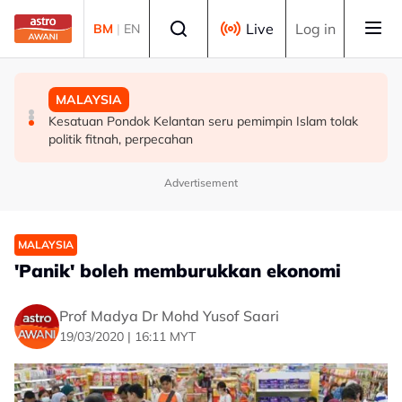
Skip to main content
Select language
Live
Log in
BM
|
EN
MALAYSIA
MALAYSIA
MALAYSIA
Perlu pendekatan menyeluruh masyarakat cegah
Diplomasi budaya di Sarawak perkukuh hubungan
Kesatuan Pondok Kelantan seru pemimpin Islam tolak
penyalahgunaan dadah dalam kalangan kanak-kanak -
Malaysia-Indonesia
politik fitnah, perpecahan
Lee Lam Thye
Advertisement
MALAYSIA
'Panik' boleh memburukkan ekonomi
Prof Madya Dr Mohd Yusof Saari
19/03/2020 | 16:11 MYT