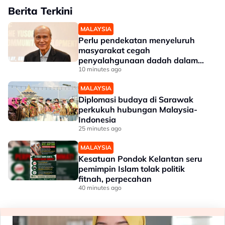
Berita Terkini
MALAYSIA
Perlu pendekatan menyeluruh
masyarakat cegah
penyalahgunaan dadah dalam
kalangan kanak-kanak - Lee Lam
10 minutes ago
Thye
MALAYSIA
Diplomasi budaya di Sarawak
perkukuh hubungan Malaysia-
Indonesia
25 minutes ago
MALAYSIA
Kesatuan Pondok Kelantan seru
pemimpin Islam tolak politik
fitnah, perpecahan
40 minutes ago