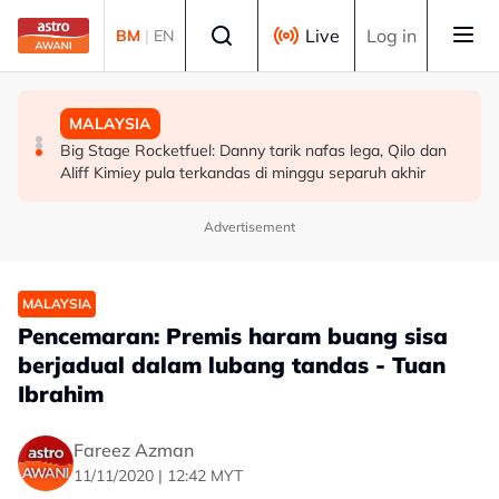
Skip to main content
Select language
Live
Log in
BM
|
EN
MALAYSIA
MALAYSIA
MALAYSIA
Berita tempatan pilihan sepanjang hari ini
Wanita warga emas melecur 50 peratus disimbah
Big Stage Rocketfuel: Danny tarik nafas lega, Qilo dan
petrol, dibakar
Aliff Kimiey pula terkandas di minggu separuh akhir
Advertisement
MALAYSIA
Pencemaran: Premis haram buang sisa
berjadual dalam lubang tandas - Tuan
Ibrahim
Fareez Azman
11/11/2020 | 12:42 MYT