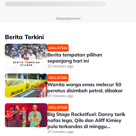
Advertisement
Berita Terkini
MALAYSIA
Berita tempatan pilihan
sepanjang hari ini
22 minutes ago
MALAYSIA
Wanita warga emas melecur 50
peratus disimbah petrol, dibakar
37 minutes ago
MALAYSIA
Big Stage Rocketfuel: Danny tarik
nafas lega, Qilo dan Aliff Kimiey
pula terkandas di minggu
separuh akhir
37 minutes ago