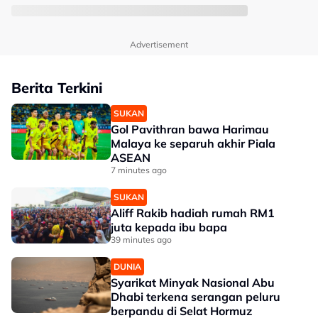
Advertisement
Berita Terkini
SUKAN
Gol Pavithran bawa Harimau
Malaya ke separuh akhir Piala
ASEAN
7 minutes ago
SUKAN
Aliff Rakib hadiah rumah RM1
juta kepada ibu bapa
39 minutes ago
DUNIA
Syarikat Minyak Nasional Abu
Dhabi terkena serangan peluru
berpandu di Selat Hormuz