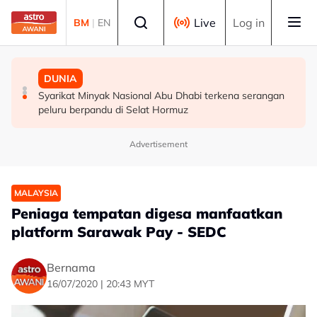
Skip to main content
Select language
Live
Log in
BM
|
EN
SUKAN
SUKAN
DUNIA
Gol Pavithran bawa Harimau Malaya ke separuh akhir
Aliff Rakib hadiah rumah RM1 juta kepada ibu bapa
Syarikat Minyak Nasional Abu Dhabi terkena serangan
Piala ASEAN
peluru berpandu di Selat Hormuz
Advertisement
MALAYSIA
Peniaga tempatan digesa manfaatkan
platform Sarawak Pay - SEDC
Bernama
16/07/2020 | 20:43 MYT