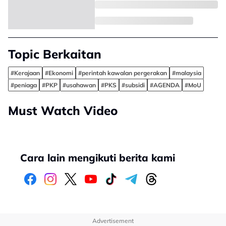
Topic Berkaitan
#Kerajaan
#Ekonomi
#perintah kawalan pergerakan
#malaysia
#peniaga
#PKP
#usahawan
#PKS
#subsidi
#AGENDA
#MoU
Must Watch Video
Cara lain mengikuti berita kami
Advertisement