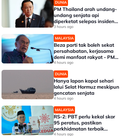
DUNIA
PM Thailand arah undang-
undang senjata api
diperketat selepas insiden
tembakan di sekolah
3 hours ago
MALAYSIA
Beza parti tak boleh sekat
persahabatan, kerjasama
demi manfaat rakyat - PM
Anwar
4 hours ago
DUNIA
Hanya lapan kapal sehari
lalui Selat Hormuz meskipun
gencatan senjata
4 hours ago
MALAYSIA
RS-2: PBT perlu kekal skor
95 peratus, pastikan
perkhidmatan terbaik
kepada rakyat - Amirudin
4 hours ago