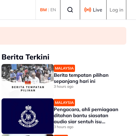
Select language
Live
Log in
BM
|
EN
Berita Terkini
MALAYSIA
Berita tempatan pilihan
sepanjang hari ini
3 hours ago
MALAYSIA
Pengacara, ahli perniagaan
ditahan bantu siasatan
audio siar sentuh isu
sensitiviti agama
3 hours ago