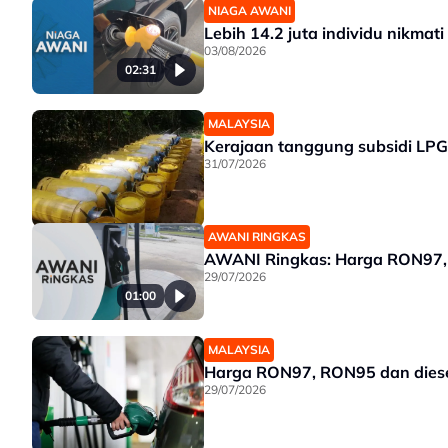
NIAGA AWANI
Lebih 14.2 juta individu nikma
03/08/2026
02:31
MALAYSIA
Kerajaan tanggung subsidi LPG
31/07/2026
AWANI RINGKAS
AWANI Ringkas: Harga RON97, R
29/07/2026
01:00
MALAYSIA
Harga RON97, RON95 dan diesel 
29/07/2026