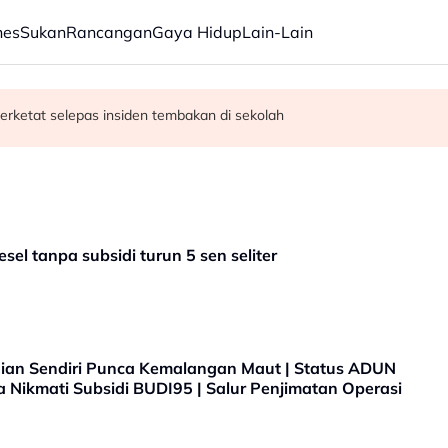
nes
Sukan
Rancangan
Gaya Hidup
Lain-Lain
erketat selepas insiden tembakan di sekolah
satan audio siar sentuh isu sensitiviti agama
el tanpa subsidi turun 5 sen seliter
aian Sendiri Punca Kemalangan Maut | Status ADUN
uta Nikmati Subsidi BUDI95 | Salur Penjimatan Operasi