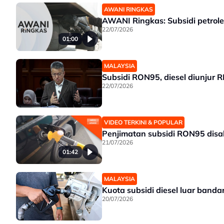
AWANI RINGKAS
AWANI Ringkas: Subsidi petrol
22/07/2026
01:00
MALAYSIA
Subsidi RON95, diesel diunjur R
22/07/2026
VIDEO TERKINI & POPULAR
Penjimatan subsidi RON95 disa
21/07/2026
01:42
MALAYSIA
Kuota subsidi diesel luar banda
20/07/2026