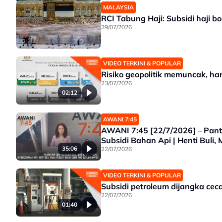
MALAYSIA
RCI Tabung Haji: Subsidi haji 
29/07/2026
VIDEO TERKINI & POPULAR
Risiko geopolitik memuncak, har
23/07/2026
02:12
AWANI 7:45
AWANI 7:45 [22/7/2026] – Pantu
Subsidi Bahan Api | Henti Buli,
35:06
22/07/2026
VIDEO TERKINI & POPULAR
Subsidi petroleum dijangka cec
22/07/2026
01:40