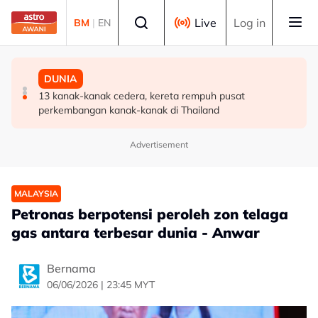
Skip to main content
Select language
Live
Log in
BM
|
EN
BISNES
POLITIK
DUNIA
Malaysia perlu perkukuh ekosistem pembiayaan bantu
'Pas perlu fikir lebih mendalam jika letak Ahmad Zahid
13 kanak-kanak cedera, kereta rempuh pusat
syarikat tempatan berkembang -- Amir Hamzah
calon 'poster boy' PRU16' - Aktivis
perkembangan kanak-kanak di Thailand
Advertisement
MALAYSIA
Petronas berpotensi peroleh zon telaga
gas antara terbesar dunia - Anwar
Bernama
06/06/2026 | 23:45 MYT