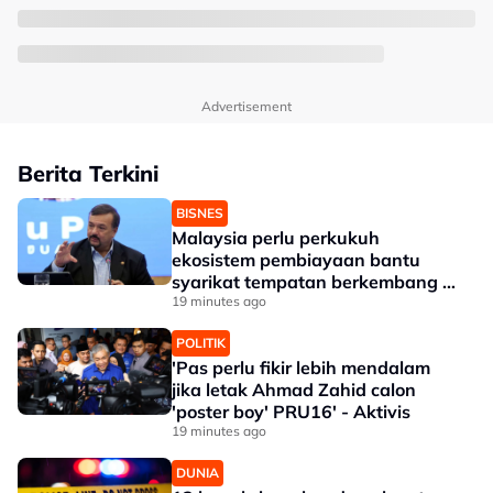
Advertisement
Berita Terkini
BISNES
Malaysia perlu perkukuh
ekosistem pembiayaan bantu
syarikat tempatan berkembang --
Amir Hamzah
19 minutes ago
POLITIK
'Pas perlu fikir lebih mendalam
jika letak Ahmad Zahid calon
'poster boy' PRU16' - Aktivis
19 minutes ago
DUNIA