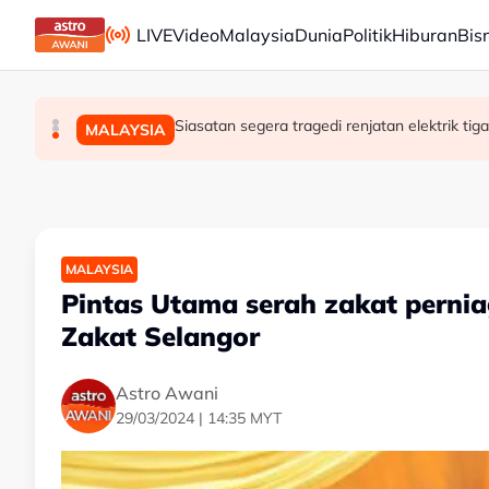
Skip to main content
LIVE
Video
Malaysia
Dunia
Politik
Hiburan
Bis
Konvoi Darat Palestin tiba di Gaziantep dalam pe
Pelajar kolej didakwa bunuh bayi perempuan 
Siasatan segera tragedi renjatan elektrik tig
MALAYSIA
DUNIA
MALAYSIA
MALAYSIA
Pintas Utama serah zakat pern
Zakat Selangor
Astro Awani
29/03/2024 | 14:35 MYT