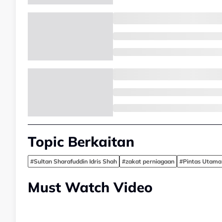
Topic Berkaitan
#Sultan Sharafuddin Idris Shah
#zakat perniagaan
#Pintas Utama 
Must Watch Video