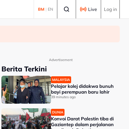
Select language
Live
Log in
BM
|
EN
Advertisement
Berita Terkini
MALAYSIA
Pelajar kolej didakwa bunuh
bayi perempuan baru lahir
39 minutes ago
DUNIA
Konvoi Darat Palestin tiba di
Gaziantep dalam perjalanan