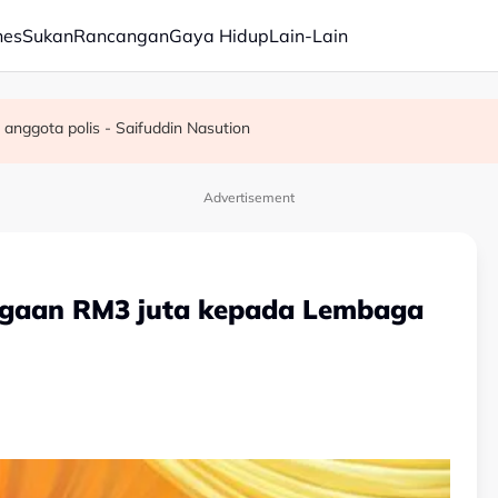
nes
Sukan
Rancangan
Gaya Hidup
Lain-Lain
rjalanan ke wilayah Palestin
baru lahir
a anggota polis - Saifuddin Nasution
Advertisement
iagaan RM3 juta kepada Lembaga