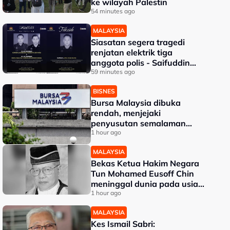
ke wilayah Palestin
54 minutes ago
MALAYSIA
Siasatan segera tragedi
renjatan elektrik tiga
anggota polis - Saifuddin
Nasution
59 minutes ago
BISNES
Bursa Malaysia dibuka
rendah, menjejaki
penyusutan semalaman
Wall Street
1 hour ago
MALAYSIA
Bekas Ketua Hakim Negara
Tun Mohamed Eusoff Chin
meninggal dunia pada usia
91 tahun
1 hour ago
MALAYSIA
Kes Ismail Sabri: