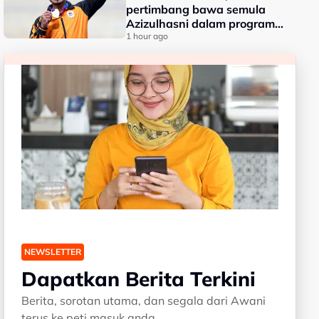
pertimbang bawa semula
Azizulhasni dalam program
RTG
1 hour ago
NEWSLETTER
Dapatkan Berita Terkini
Berita, sorotan utama, dan segala dari Awani
terus ke peti masuk anda.