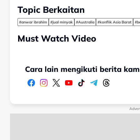
Topic Berkaitan
#anwar ibrahim
#jual minyak
#Australia
#konflik Asia Barat
#b
Must Watch Video
Cara lain mengikuti berita kam
Adver