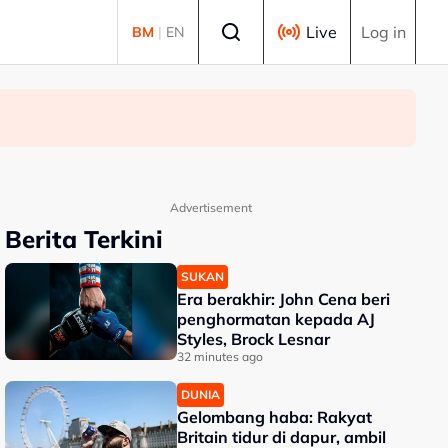
Select language
Live
Log in
BM
|
EN
Advertisement
Berita Terkini
SUKAN
Era berakhir: John Cena beri
penghormatan kepada AJ
Styles, Brock Lesnar
32 minutes ago
DUNIA
Gelombang haba: Rakyat
Britain tidur di dapur, ambil