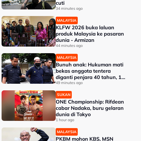
cuti
34 minutes ago
MALAYSIA
KLFW 2026 buka laluan
produk Malaysia ke pasaran
dunia - Armizan
44 minutes ago
MALAYSIA
Bunuh anak: Hukuman mati
bekas anggota tentera
diganti penjara 40 tahun, 12
sebatan
49 minutes ago
SUKAN
ONE Championship: Rifdean
cabar Nadaka, buru gelaran
dunia di Tokyo
1 hour ago
MALAYSIA
PKBM mohon KBS, MSN