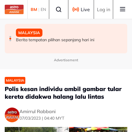
Skip to main content
Select language
Live
Log in
BM
|
EN
MALAYSIA
SUKAN
MALAYSIA
Teknologi "5G Advanced" buka potensi besar pacu
Mohamed Salah sertai Trabzonspor, terima €17 juta
Berita tempatan pilihan sepanjang hari ini
transformasi pelbagai sektor - Fahmi
semusim
Advertisement
MALAYSIA
Polis kesan individu ambil gambar tular
kereta didakwa halang lalu lintas
Amirrul Rabbani
07/03/2023 | 04:40 MYT