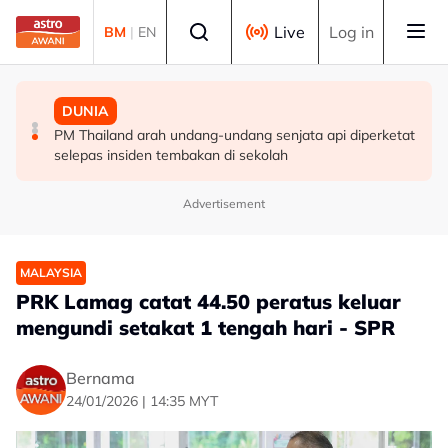
Skip to main content
Select language
Live
Log in
BM
|
EN
MALAYSIA
MALAYSIA
DUNIA
Berita tempatan pilihan sepanjang hari ini
Pengacara, ahli perniagaan ditahan bantu siasatan
PM Thailand arah undang-undang senjata api diperketat
audio siar sentuh isu sensitiviti agama
selepas insiden tembakan di sekolah
Advertisement
MALAYSIA
PRK Lamag catat 44.50 peratus keluar
mengundi setakat 1 tengah hari - SPR
Bernama
24/01/2026 | 14:35 MYT