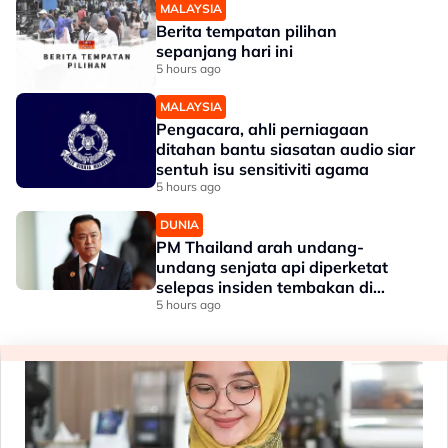
MALAYSIA
Berita tempatan pilihan
sepanjang hari ini
5 hours ago
MALAYSIA
Pengacara, ahli perniagaan
ditahan bantu siasatan audio siar
sentuh isu sensitiviti agama
5 hours ago
DUNIA
PM Thailand arah undang-
undang senjata api diperketat
selepas insiden tembakan di
sekolah
5 hours ago