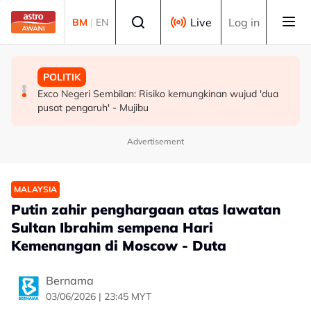
Skip to main content
Select language
Live
Log in
BM
|
EN
MALAYSIA
POLITIK
POLITIK
Pembantu rumah dipenjara empat tahun abai kanak-
RCI Tabung Haji: 'Jika tidak boleh sanggah fakta, jangan
Exco Negeri Sembilan: Risiko kemungkinan wujud 'dua
kanak di kolam renang hingga lemas
main sentimen rakyat' - AMK
pusat pengaruh' - Mujibu
Advertisement
MALAYSIA
Putin zahir penghargaan atas lawatan
Sultan Ibrahim sempena Hari
Kemenangan di Moscow - Duta
Bernama
03/06/2026 | 23:45 MYT