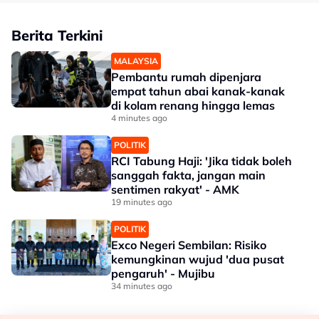
Berita Terkini
MALAYSIA
Pembantu rumah dipenjara
empat tahun abai kanak-kanak
di kolam renang hingga lemas
4 minutes ago
POLITIK
RCI Tabung Haji: 'Jika tidak boleh
sanggah fakta, jangan main
sentimen rakyat' - AMK
19 minutes ago
POLITIK
Exco Negeri Sembilan: Risiko
kemungkinan wujud 'dua pusat
pengaruh' - Mujibu
34 minutes ago