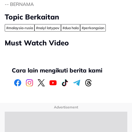
-- BERNAMA
Topic Berkaitan
#malaysia-rusia
#naiyl latypov
#dua hala
#perkongsian
Must Watch Video
Cara lain mengikuti berita kami
Advertisement