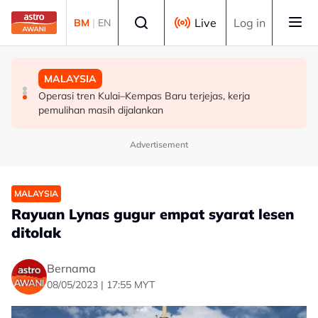
Skip to main content
Select language
Live
Log in
BM
|
EN
MALAYSIA
POLITIK
MALAYSIA
FMBA sambut baik arahan PM percepat kelulusan
'Siapa akan pergi, siapa diperintah pergi? Tunggu dan
Operasi tren Kulai–Kempas Baru terjejas, kerja
pekerja asing sektor restoran
lihat'- Zahid
pemulihan masih dijalankan
Advertisement
MALAYSIA
Rayuan Lynas gugur empat syarat lesen
ditolak
Bernama
08/05/2023 | 17:55 MYT