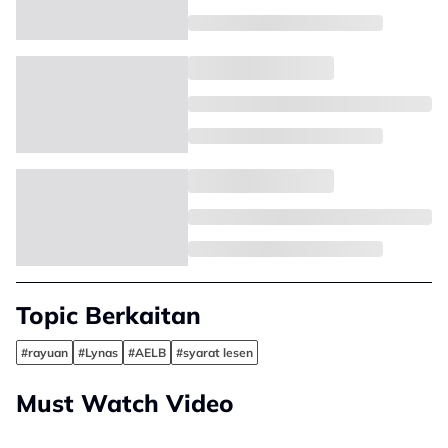
Topic Berkaitan
#rayuan
#Lynas
#AELB
#syarat lesen
Must Watch Video