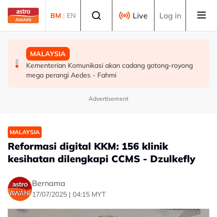
Skip to main content
Select language
Live
Log in
BM
|
EN
MALAYSIA
SUKAN
MALAYSIA
TMJ terima menghadap pemilik bersama Chelsea FC
Gabriel Palmero sah milik JDT!
Kementerian Komunikasi akan cadang gotong-royong
menjelang aksi persahabatan malam ini
mega perangi Aedes - Fahmi
Advertisement
MALAYSIA
Reformasi digital KKM: 156 klinik
kesihatan dilengkapi CCMS - Dzulkefly
Bernama
17/07/2025 | 04:15 MYT