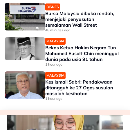
BISNES
Bursa Malaysia dibuka rendah,
menjejaki penyusutan
semalaman Wall Street
48 minutes ago
MALAYSIA
Bekas Ketua Hakim Negara Tun
Mohamed Eusoff Chin meninggal
dunia pada usia 91 tahun
1 hour ago
MALAYSIA
Kes Ismail Sabri: Pendakwaan
ditangguh ke 27 Ogos susulan
masalah kesihatan
1 hour ago