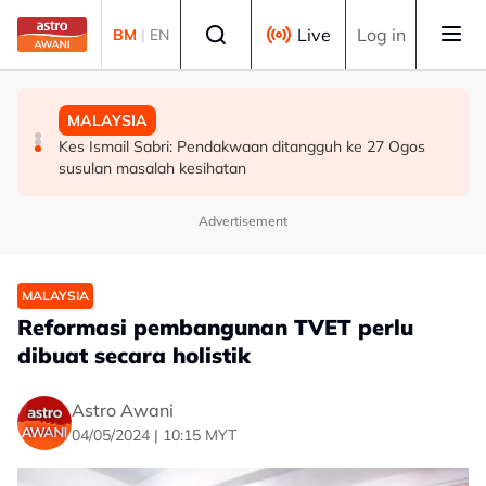
Skip to main content
Select language
Live
Log in
BM
|
EN
BISNES
MALAYSIA
MALAYSIA
Bursa Malaysia dibuka rendah, menjejaki penyusutan
Bekas Ketua Hakim Negara Tun Mohamed Eusoff Chin
Kes Ismail Sabri: Pendakwaan ditangguh ke 27 Ogos
semalaman Wall Street
meninggal dunia pada usia 91 tahun
susulan masalah kesihatan
Advertisement
MALAYSIA
Reformasi pembangunan TVET perlu
dibuat secara holistik
Astro Awani
04/05/2024 | 10:15 MYT