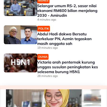
BISNES
Selangor umum RS-2, sasar nilai
ekonomi RM600 bilion menjelang
2030 - Amirudin
4 minutes ago
POLITIK
Abdul Hadi dakwa Bersatu
terkeluar PN, Azmin tegaskan
masih anggota sah
19 minutes ago
DUNIA
Victoria arah penternak kurung
unggas susulan peningkatan kes
selesema burung H5N1
28 minutes ago