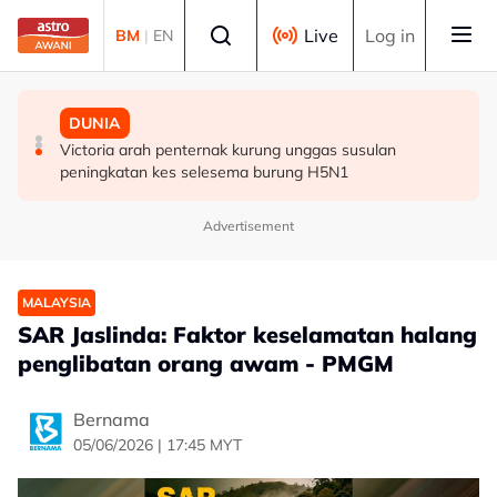
Skip to main content
Select language
Live
Log in
BM
|
EN
BISNES
POLITIK
DUNIA
Selangor umum RS-2, sasar nilai ekonomi RM600 bilion
Abdul Hadi dakwa Bersatu terkeluar PN, Azmin
Victoria arah penternak kurung unggas susulan
menjelang 2030 - Amirudin
tegaskan masih anggota sah
peningkatan kes selesema burung H5N1
Advertisement
MALAYSIA
SAR Jaslinda: Faktor keselamatan halang
penglibatan orang awam - PMGM
Bernama
05/06/2026 | 17:45 MYT