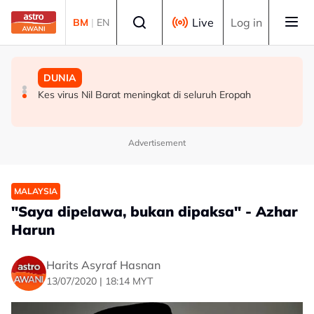
Skip to main content
Select language
Live
Log in
BM
|
EN
MALAYSIA
MALAYSIA
DUNIA
Kerajaan Negeri Selangor jumpa pekerja kilang
Ancaman penipuan digital kian serius, kerugian hampir
Kes virus Nil Barat meningkat di seluruh Eropah
Panasonic minggu depan
RM3 bilion
Advertisement
MALAYSIA
"Saya dipelawa, bukan dipaksa" - Azhar
Harun
Harits Asyraf Hasnan
13/07/2020 | 18:14 MYT