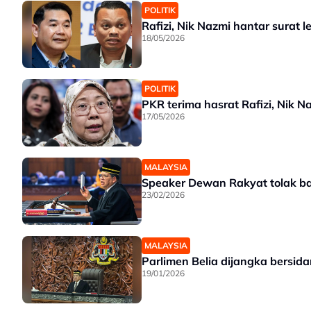
POLITIK
Rafizi, Nik Nazmi hantar surat
18/05/2026
POLITIK
PKR terima hasrat Rafizi, Nik N
17/05/2026
MALAYSIA
Speaker Dewan Rakyat tolak b
23/02/2026
MALAYSIA
Parlimen Belia dijangka bersida
19/01/2026