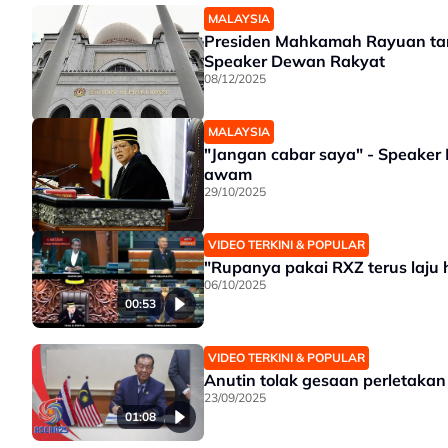
MALAYSIA
Presiden Mahkamah Rayuan tari
Speaker Dewan Rakyat
08/12/2025
MALAYSIA
"Jangan cabar saya" - Speaker
awam
29/10/2025
VIDEO TERKINI & POPULAR
"Rupanya pakai RXZ terus laju 
06/10/2025
00:53
VIDEO TERKINI & POPULAR
Anutin tolak gesaan perletaka
23/09/2025
01:08