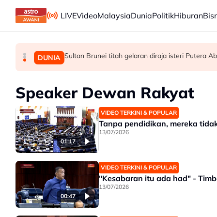
Skip to main content
LIVE
Video
Malaysia
Dunia
Politik
Hiburan
Bis
Sultan Brunei titah gelaran diraja isteri Putera Ab
M. Nasir pilih Aliff Aziz, Melinda Dadew hidup
GALERI PETRONAS berpindah ke Ombak KLC
MALAYSIA
HIBURAN
DUNIA
Speaker Dewan Rakyat
VIDEO TERKINI & POPULAR
Tanpa pendidikan, mereka tida
13/07/2026
01:17
VIDEO TERKINI & POPULAR
"Kesabaran itu ada had" - Tim
13/07/2026
00:47