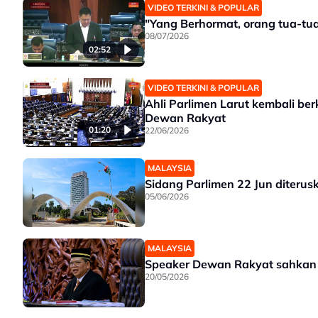
VIDEO TERKINI & POPULAR
"Yang Berhormat, orang tua-tu
08/07/2026
02:52
VIDEO TERKINI & POPULAR
Ahli Parlimen Larut kembali b
Dewan Rakyat
01:20
22/06/2026
MALAYSIA
Sidang Parlimen 22 Jun diteru
05/06/2026
MALAYSIA
Speaker Dewan Rakyat sahkan te
20/05/2026