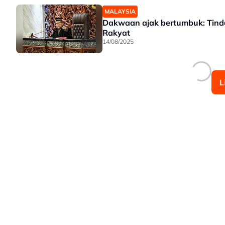
MALAYSIA
Dakwaan ajak bertumbuk: Tinda
Rakyat
14/08/2025
L