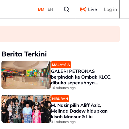
Select language
Live
Log in
BM
|
EN
Berita Terkini
MALAYSIA
GALERI PETRONAS
berpindah ke Ombak KLCC,
dibuka sepenuhnya
menjelang penghujung 2027
16 minutes ago
HIBURAN
M. Nasir pilih Aliff Aziz,
Melinda Dadew hidupkan
kisah Mansur & Liu
31 minutes ago