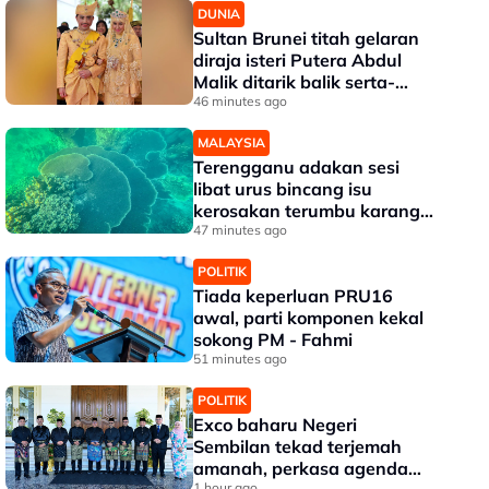
DUNIA
Sultan Brunei titah gelaran
diraja isteri Putera Abdul
Malik ditarik balik serta-
merta
46 minutes ago
MALAYSIA
Terengganu adakan sesi
libat urus bincang isu
kerosakan terumbu karang
di Pulau Redang
47 minutes ago
POLITIK
Tiada keperluan PRU16
awal, parti komponen kekal
sokong PM - Fahmi
51 minutes ago
POLITIK
Exco baharu Negeri
Sembilan tekad terjemah
amanah, perkasa agenda
1 hour ago