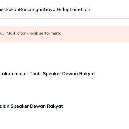
nes
Sukan
Rancangan
Gaya Hidup
Lain-Lain
dul Malik ditarik balik serta-merta
kan kisah Mansur & Liu
C, dibuka sepenuhnya menjelang penghujung 2027
k akan maju - Timb. Speaker Dewan Rakyat
balan Speaker Dewan Rakyat