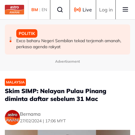
Skip to main content
Select language
Live
Log in
BM
|
EN
MALAYSIA
POLITIK
POLITIK
Terengganu adakan sesi libat urus bincang isu
Tiada keperluan PRU16 awal, parti komponen kekal
Exco baharu Negeri Sembilan tekad terjemah amanah,
kerosakan terumbu karang di Pulau Redang
sokong PM - Fahmi
perkasa agenda rakyat
Advertisement
MALAYSIA
Skim SIMP: Nelayan Pulau Pinang
diminta daftar sebelum 31 Mac
Bernama
27/02/2024 | 17:06 MYT