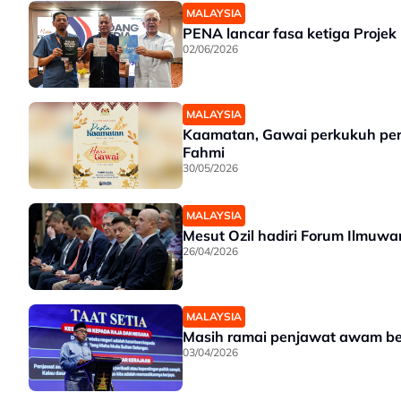
MALAYSIA
PENA lancar fasa ketiga Proj
02/06/2026
MALAYSIA
Kaamatan, Gawai perkukuh pe
Fahmi
30/05/2026
MALAYSIA
Mesut Ozil hadiri Forum Ilmuw
26/04/2026
MALAYSIA
Masih ramai penjawat awam be
03/04/2026