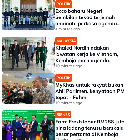
POLITIK
Exco baharu Negeri
Sembilan tekad terjemah
amanah, perkasa agenda
rakyat
4 minutes ago
MALAYSIA
Khaled Nordin adakan
lawatan kerja ke Vietnam,
Kemboja pacu agenda
pertahanan
10 minutes ago
POLITIK
MyKhas untuk rakyat bukan
Ahli Parlimen, kenyataan PM
tepat - Fahmi
19 minutes ago
BISNES
Farm Fresh labur RM288 juta
bina ladang tenusu berskala
besar pertama di Kemboja
25 minutes ago