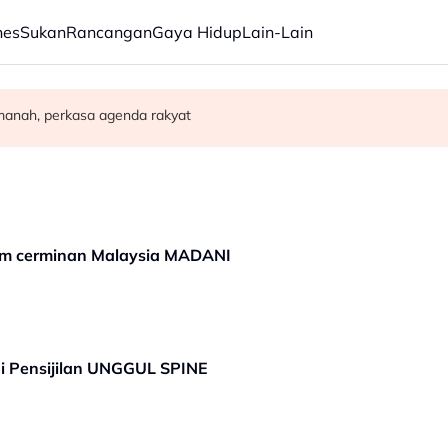
nes
Sukan
Rancangan
Gaya Hidup
Lain-Lain
ekal sokong PM - Fahmi
manah, perkasa agenda rakyat
isu kerosakan terumbu karang di Pulau Redang
am cerminan Malaysia MADANI
ui Pensijilan UNGGUL SPINE