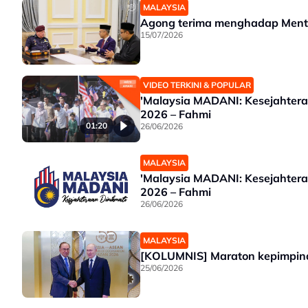
MALAYSIA
Agong terima menghadap Menter
15/07/2026
VIDEO TERKINI & POPULAR
'Malaysia MADANI: Kesejahtera
2026 – Fahmi
01:20
26/06/2026
MALAYSIA
'Malaysia MADANI: Kesejahtera
2026 – Fahmi
26/06/2026
MALAYSIA
[KOLUMNIS] Maraton kepimpina
25/06/2026