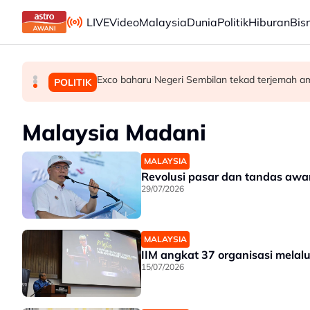
Skip to main content
LIVE
Video
Malaysia
Dunia
Politik
Hiburan
Bis
Tiada keperluan PRU16 awal, parti komponen k
Exco baharu Negeri Sembilan tekad terjemah a
Terengganu adakan sesi libat urus bincang 
MALAYSIA
POLITIK
POLITIK
Malaysia Madani
MALAYSIA
Revolusi pasar dan tandas aw
29/07/2026
MALAYSIA
IIM angkat 37 organisasi melal
15/07/2026