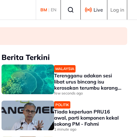
Select language
Live
Log in
BM
|
EN
Berita Terkini
MALAYSIA
Terengganu adakan sesi
libat urus bincang isu
kerosakan terumbu karang
di Pulau Redang
few seconds ago
POLITIK
Tiada keperluan PRU16
awal, parti komponen kekal
sokong PM - Fahmi
1 minute ago