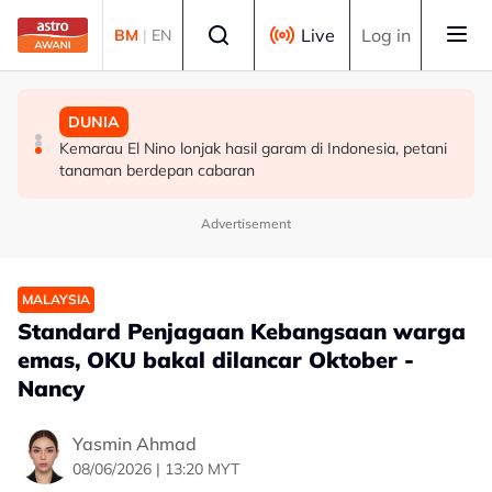
Skip to main content
Select language
Live
Log in
BM
|
EN
DUNIA
SUKAN
DUNIA
Greece keluar amaran merah susulan risiko kebakaran
Al Ahli lantik Marino Pusic sebagai ketua jurulatih
Kemarau El Nino lonjak hasil garam di Indonesia, petani
hutan sangat tinggi
baharu
tanaman berdepan cabaran
Advertisement
MALAYSIA
Standard Penjagaan Kebangsaan warga
emas, OKU bakal dilancar Oktober -
Nancy
Yasmin Ahmad
08/06/2026 | 13:20 MYT