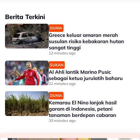
Berita Terkini
DUNIA
Greece keluar amaran merah
susulan risiko kebakaran hutan
sangat tinggi
12 minutes ago
SUKAN
Al Ahli lantik Marino Pusic
sebagai ketua jurulatih baharu
22 minutes ago
DUNIA
Kemarau El Nino lonjak hasil
garam di Indonesia, petani
tanaman berdepan cabaran
33 minutes ago