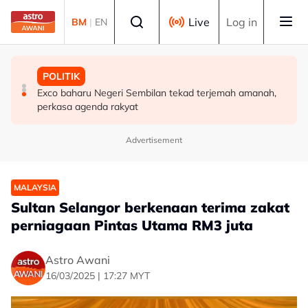
Skip to main content
Select language
Live
Log in
BM
|
EN
MALAYSIA
POLITIK
POLITIK
Terengganu adakan sesi libat urus bincang isu
Tiada keperluan PRU16 awal, parti komponen kekal
Exco baharu Negeri Sembilan tekad terjemah amanah,
kerosakan terumbu karang di Pulau Redang
sokong PM - Fahmi
perkasa agenda rakyat
Advertisement
MALAYSIA
Sultan Selangor berkenaan terima zakat
perniagaan Pintas Utama RM3 juta
Astro Awani
16/03/2025 | 17:27 MYT