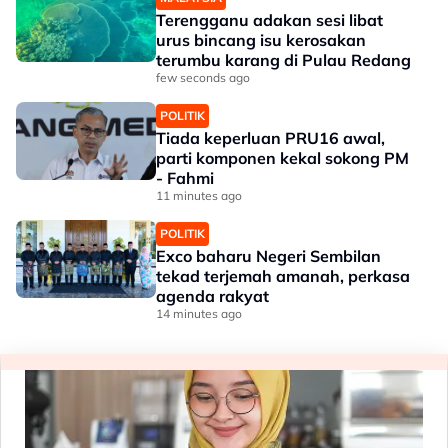
Terengganu adakan sesi libat
urus bincang isu kerosakan
terumbu karang di Pulau Redang
few seconds ago
POLITIK
Tiada keperluan PRU16 awal,
parti komponen kekal sokong PM
- Fahmi
11 minutes ago
POLITIK
Exco baharu Negeri Sembilan
tekad terjemah amanah, perkasa
agenda rakyat
14 minutes ago