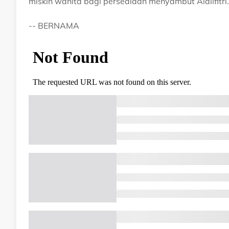
miskin wanita bagi persediaan menyambut Aidilfitri.
-- BERNAMA