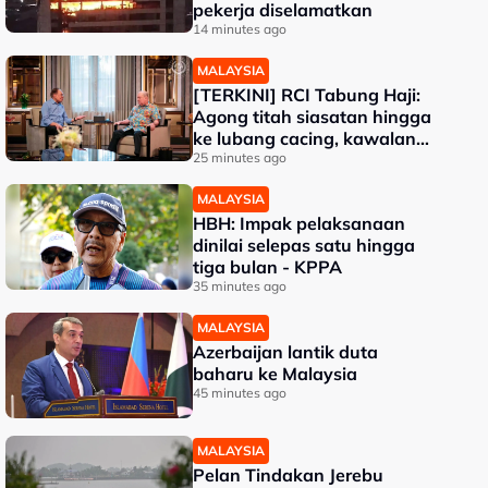
pekerja diselamatkan
14 minutes ago
MALAYSIA
[TERKINI] RCI Tabung Haji:
Agong titah siasatan hingga
ke lubang cacing, kawalan
sempadan diperkukuh
25 minutes ago
MALAYSIA
HBH: Impak pelaksanaan
dinilai selepas satu hingga
tiga bulan - KPPA
35 minutes ago
MALAYSIA
Azerbaijan lantik duta
baharu ke Malaysia
45 minutes ago
MALAYSIA
Pelan Tindakan Jerebu