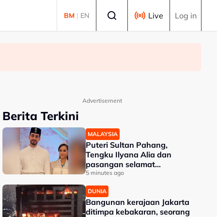
Select language
Live
Log in
BM
|
EN
Advertisement
Berita Terkini
MALAYSIA
Puteri Sultan Pahang,
Tengku Ilyana Alia dan
pasangan selamat
diijabkabulkan
5 minutes ago
DUNIA
Bangunan kerajaan Jakarta
ditimpa kebakaran, seorang