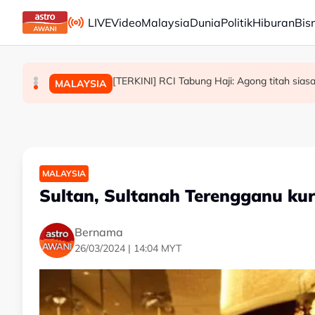
Skip to main content
LIVE
Video
Malaysia
Dunia
Politik
Hiburan
Bis
Bangunan kerajaan Jakarta ditimpa kebakaran, s
Puteri Sultan Pahang, Tengku Ilyana Alia da
[TERKINI] RCI Tabung Haji: Agong titah sia
MALAYSIA
DUNIA
MALAYSIA
MALAYSIA
Sultan, Sultanah Terengganu kur
Bernama
26/03/2024 | 14:04 MYT