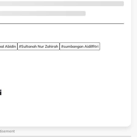
al Abidin
#Sultanah Nur Zahirah
#sumbangan Aidilfitri
i
tisement