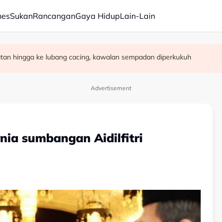
nes
Sukan
Rancangan
Gaya Hidup
Lain-Lain
eorang pekerja diselamatkan
n pasangan selamat diijabkabulkan
satan hingga ke lubang cacing, kawalan sempadan diperkukuh
Advertisement
nia sumbangan Aidilfitri