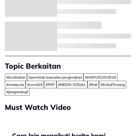
Topic Berkaitan
#kesihatan
#perintah kawalan pergerakan
#HAPUSCOVID19
#malaysia
#covid19
#PKP
#MEDIA SOSIAL
#Itali
#KekalTenang
#jangandegil
Must Watch Video
Cara lain mengikuti berita kami