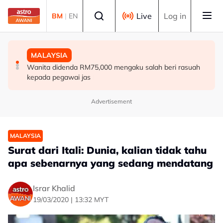
Skip to main content
Select language
Live
Log in
BM
|
EN
MALAYSIA
MALAYSIA
MALAYSIA
Ismail Sabri didakwa esok di Mahkamah Sesyen Kuala
Operasi penguatkuasaan "bilik sarang burung" perlu
Wanita didenda RM75,000 mengaku salah beri rasuah
Lumpur
dilaksana berkala - Hannah
kepada pegawai jas
Advertisement
MALAYSIA
Surat dari Itali: Dunia, kalian tidak tahu
apa sebenarnya yang sedang mendatang
Israr Khalid
19/03/2020 | 13:32 MYT