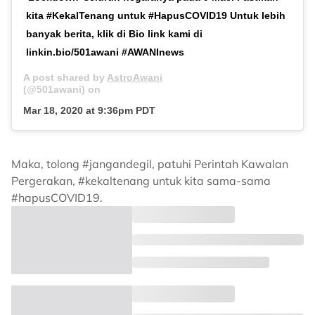
kita #KekalTenang untuk #HapusCOVID19 Untuk lebih
banyak berita, klik di Bio link kami di
linkin.bio/501awani #AWANInews
A post shared by
AstroAwani
(@501awani) on
Mar 18, 2020 at 9:36pm PDT
Maka, tolong #jangandegil, patuhi Perintah Kawalan
Pergerakan, #kekaltenang untuk kita sama-sama
#hapusCOVID19.