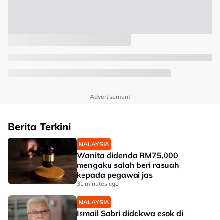
Advertisement
Berita Terkini
MALAYSIA
Wanita didenda RM75,000
mengaku salah beri rasuah
kepada pegawai jas
31 minutes ago
MALAYSIA
Ismail Sabri didakwa esok di