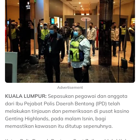
Advertisement
KUALA LUMPUR:
Sepasukan pegawai dan anggota
dari Ibu Pejabat Polis Daerah Bentong (IPD) telah
melakukan tinjauan dan pemeriksaan di pusat kasino
Genting Highlands, pada malam Isnin, bagi
memastikan kawasan itu ditutup sepenuhnya.