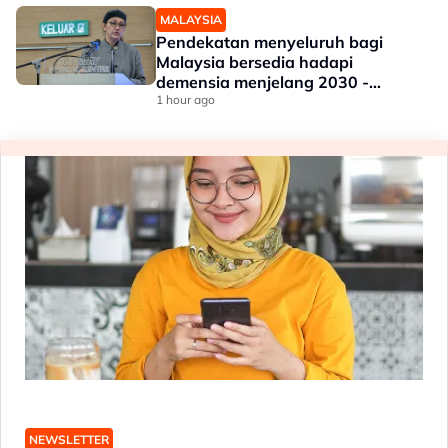
MALAYSIA
Pendekatan menyeluruh bagi
Malaysia bersedia hadapi
demensia menjelang 2030 -
Hanifah
1 hour ago
NEWSLETTER