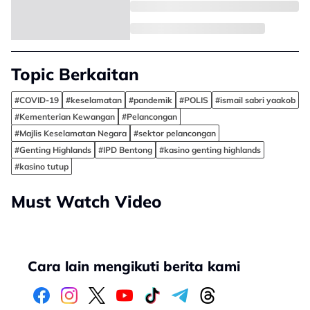
Topic Berkaitan
#COVID-19
#keselamatan
#pandemik
#POLIS
#ismail sabri yaakob
#Kementerian Kewangan
#Pelancongan
#Majlis Keselamatan Negara
#sektor pelancongan
#Genting Highlands
#IPD Bentong
#kasino genting highlands
#kasino tutup
Must Watch Video
Cara lain mengikuti berita kami