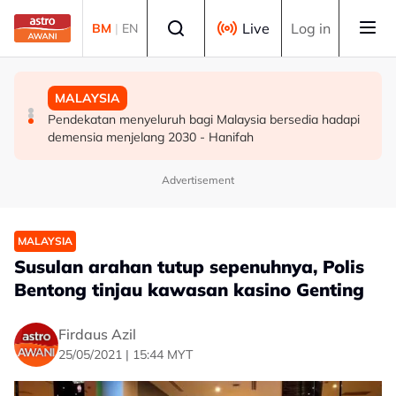
Skip to main content
Select language
Live
Log in
BM
|
EN
DUNIA
DUNIA
MALAYSIA
Kebakaran hutan di Gunung Bromo cecah 60 hektar,
Jerman naikkan anggaran kematian berkaitan haba
Pendekatan menyeluruh bagi Malaysia bersedia hadapi
sokongan udara digerakkan
kepada hampir 12,000
demensia menjelang 2030 - Hanifah
Advertisement
MALAYSIA
Susulan arahan tutup sepenuhnya, Polis
Bentong tinjau kawasan kasino Genting
Firdaus Azil
25/05/2021 | 15:44 MYT