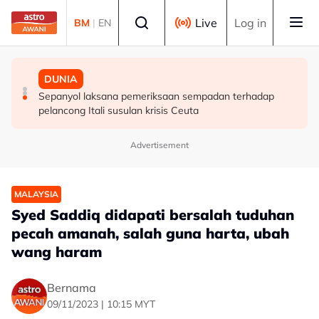
Skip to main content
Select language
Live
Log in
BM
|
EN
MALAYSIA
MALAYSIA
DUNIA
KPM akan mohon pengiktirafan UNESCO untuk
MINDEF konsisten perjuang penambahbaikan struktur
Sepanyol laksana pemeriksaan sempadan terhadap
Gendang 24 Perayaan
organisasi, kerjaya warga ATM
pelancong Itali susulan krisis Ceuta
Advertisement
MALAYSIA
Syed Saddiq didapati bersalah tuduhan
pecah amanah, salah guna harta, ubah
wang haram
Bernama
09/11/2023 | 10:15 MYT