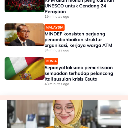
KPM akan mohon pengiktirafan
UNESCO untuk Gendang 24
Perayaan
19 minutes ago
MALAYSIA
MINDEF konsisten perjuang
penambahbaikan struktur
organisasi, kerjaya warga ATM
34 minutes ago
DUNIA
Sepanyol laksana pemeriksaan
sempadan terhadap pelancong
Itali susulan krisis Ceuta
48 minutes ago