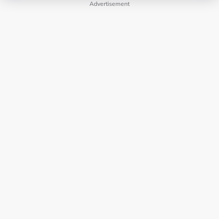
Advertisement
LAMAN HIBURAN LAIN
POLISI PRIVASI
TERMA PENGGUNAAN
IKLAN BERSAMA KAMI