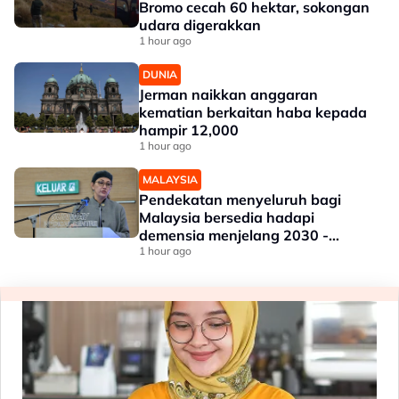
Bromo cecah 60 hektar, sokongan
udara digerakkan
1 hour ago
DUNIA
Jerman naikkan anggaran
kematian berkaitan haba kepada
hampir 12,000
1 hour ago
MALAYSIA
Pendekatan menyeluruh bagi
Malaysia bersedia hadapi
demensia menjelang 2030 -
Hanifah
1 hour ago