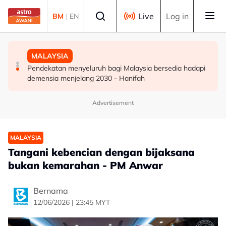
Skip to main content
Select language
Live
Log in
BM
|
EN
DUNIA
DUNIA
MALAYSIA
Kebakaran hutan di Gunung Bromo cecah 60 hektar,
Jerman naikkan anggaran kematian berkaitan haba
Pendekatan menyeluruh bagi Malaysia bersedia hadapi
sokongan udara digerakkan
kepada hampir 12,000
demensia menjelang 2030 - Hanifah
Advertisement
MALAYSIA
Tangani kebencian dengan bijaksana
bukan kemarahan - PM Anwar
Bernama
12/06/2026 | 23:45 MYT