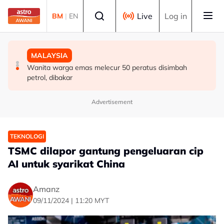
Skip to main content
Select language
Live
Log in
BM
|
EN
MALAYSIA
DUNIA
MALAYSIA
Berita tempatan pilihan sepanjang hari ini
Singapura sambut Hari Kebangsaan ke-61, NDP kembali
Wanita warga emas melecur 50 peratus disimbah
ke Stadium Negara
petrol, dibakar
Advertisement
TEKNOLOGI
TSMC dilapor gantung pengeluaran cip
AI untuk syarikat China
Amanz
09/11/2024 | 11:20 MYT