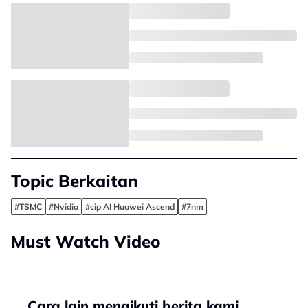
Topic Berkaitan
#TSMC
#Nvidia
#cip AI Huawei Ascend
#7nm
Must Watch Video
Cara lain mengikuti berita kami