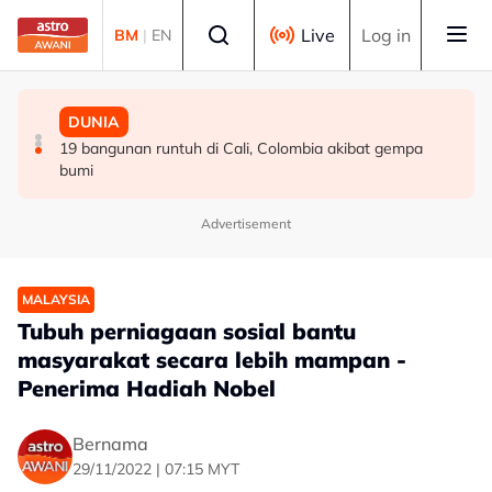
Skip to main content
Select language
Live
Log in
BM
|
EN
MALAYSIA
MALAYSIA
DUNIA
Silibus teknologi angkasa dalam TVET mampu pacu
Ikatan gesa majikan utamakan kesihatan mental di
19 bangunan runtuh di Cali, Colombia akibat gempa
tenaga mahir negara - MYSA
tempat kerja
bumi
Advertisement
MALAYSIA
Tubuh perniagaan sosial bantu
masyarakat secara lebih mampan -
Penerima Hadiah Nobel
Bernama
29/11/2022 | 07:15 MYT