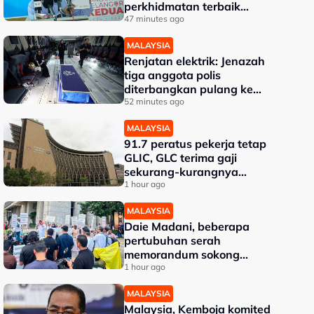
perkhidmatan terbaik
kepada rakyat - Amirudin
47 minutes ago
MALAYSIA
Renjatan elektrik: Jenazah
tiga anggota polis
diterbangkan pulang ke
kampung halaman
52 minutes ago
MALAYSIA
91.7 peratus pekerja tetap
GLIC, GLC terima gaji
sekurang-kurangnya
RM3,100 setakat akhir 2025
1 hour ago
MALAYSIA
Daie Madani, beberapa
pertubuhan serah
memorandum sokong
pemerkasaan integriti
1 hour ago
Tabung Haji
MALAYSIA
Malaysia, Kemboja komited