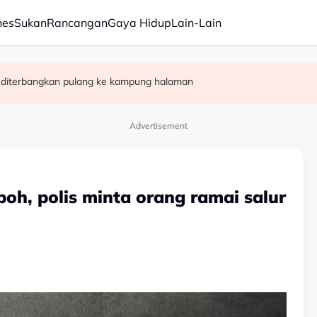
nes
Sukan
Rancangan
Gaya Hidup
Lain-Lain
skipun gencatan senjata
ikan perkhidmatan terbaik kepada rakyat - Amirudin
is diterbangkan pulang ke kampung halaman
Advertisement
 Ipoh, polis minta orang ramai salur