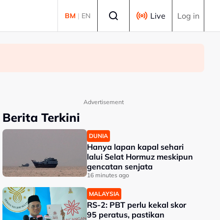
Select language
Live
Log in
BM
|
EN
Advertisement
Berita Terkini
DUNIA
Hanya lapan kapal sehari
lalui Selat Hormuz meskipun
gencatan senjata
16 minutes ago
MALAYSIA
RS-2: PBT perlu kekal skor
95 peratus, pastikan