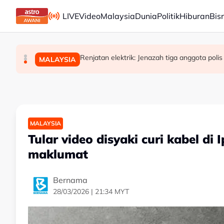
Skip to main content
LIVE
Video
Malaysia
Dunia
Politik
Hiburan
Bis
Hanya lapan kapal sehari lalui Selat Hormuz me
RS-2: PBT perlu kekal skor 95 peratus, past
Renjatan elektrik: Jenazah tiga anggota pol
DUNIA
MALAYSIA
MALAYSIA
MALAYSIA
Tular video disyaki curi kabel di
maklumat
Bernama
28/03/2026 | 21:34 MYT