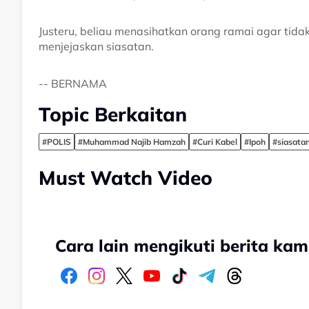
Justeru, beliau menasihatkan orang ramai agar tid
menjejaskan siasatan.
-- BERNAMA
Topic Berkaitan
#POLIS
#Muhammad Najib Hamzah
#Curi Kabel
#Ipoh
#siasata
Must Watch Video
Cara lain mengikuti berita kam