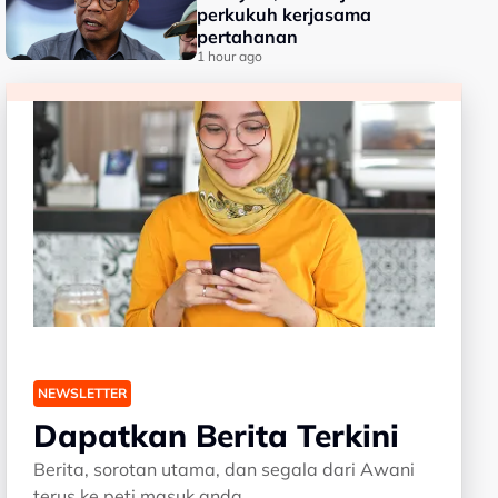
perkukuh kerjasama
pertahanan
1 hour ago
NEWSLETTER
Dapatkan Berita Terkini
Berita, sorotan utama, dan segala dari Awani
terus ke peti masuk anda.