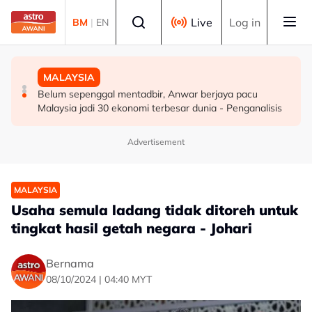
Skip to main content
Select language
Live
Log in
BM
|
EN
DUNIA
MALAYSIA
MALAYSIA
Infantino nafi dakwaan UEFA bayar pampasan kepada
ICQS Bukit Kayu Hitam gempar beg disangka berisi
Belum sepenggal mentadbir, Anwar berjaya pacu
wanita didakwa kekasih
bom, dadah
Malaysia jadi 30 ekonomi terbesar dunia - Penganalisis
Advertisement
MALAYSIA
Usaha semula ladang tidak ditoreh untuk
tingkat hasil getah negara - Johari
Bernama
08/10/2024 | 04:40 MYT