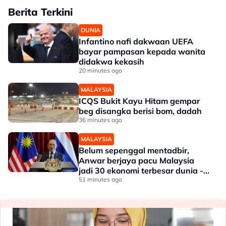
Berita Terkini
DUNIA
Infantino nafi dakwaan UEFA
bayar pampasan kepada wanita
didakwa kekasih
20 minutes ago
MALAYSIA
ICQS Bukit Kayu Hitam gempar
beg disangka berisi bom, dadah
36 minutes ago
MALAYSIA
Belum sepenggal mentadbir,
Anwar berjaya pacu Malaysia
jadi 30 ekonomi terbesar dunia -
Penganalisis
51 minutes ago