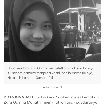
Bapa saudara Zara Qairina menyifatkan anak saudaranya
itu sangat gembira menjalani kehidupan bersama ibunya,
Noraidah Lamat. - Gambar fail
Advertisement
KOTA KINABALU:
Saksi ke-72 dalam inkues kematian
Zara Qairina Mahathir menyifatkan anak saudaranya