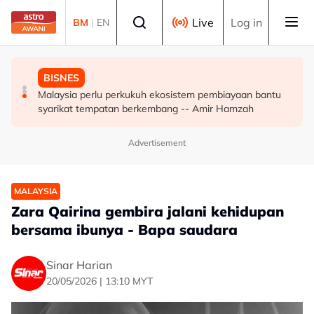
Skip to main content
Select language
Live
Log in
BM
|
EN
MALAYSIA
POLITIK
BISNES
Malaysia, Singapura perkukuh kerjasama sektor tenaga
'Pas perlu fikir lebih mendalam jika letak Ahmad Zahid
Malaysia perlu perkukuh ekosistem pembiayaan bantu
kerja
calon 'poster boy' PRU16' - Aktivis
syarikat tempatan berkembang -- Amir Hamzah
Advertisement
MALAYSIA
Zara Qairina gembira jalani kehidupan
bersama ibunya - Bapa saudara
Sinar Harian
20/05/2026 | 13:10 MYT