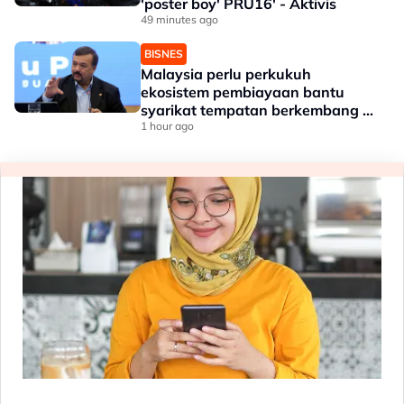
'poster boy' PRU16' - Aktivis
49 minutes ago
BISNES
Malaysia perlu perkukuh
ekosistem pembiayaan bantu
syarikat tempatan berkembang --
Amir Hamzah
1 hour ago