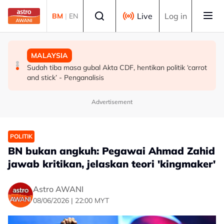
Skip to main content
Select language
Live
Log in
BM
|
EN
MALAYSIA
MALAYSIA
MALAYSIA
KDNK sektor komoditi meningkat kepada RM19.65 bilion
Saksi tidak pasti Jho Low individu "nombor satu" dalam
Sudah tiba masa gubal Akta CDF, hentikan politik ‘carrot
pada suku pertama 2026 - Noraini
skandal 1MDB, setuju Najib antara penerima dana
and stick’ - Penganalisis
Advertisement
POLITIK
BN bukan angkuh: Pegawai Ahmad Zahid
jawab kritikan, jelaskan teori 'kingmaker'
Astro AWANI
08/06/2026 | 22:00 MYT