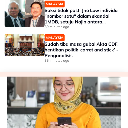
MALAYSIA
Saksi tidak pasti Jho Low individu
"nombor satu" dalam skandal
1MDB, setuju Najib antara
penerima dana
30 minutes ago
MALAYSIA
Sudah tiba masa gubal Akta CDF,
hentikan politik ‘carrot and stick’ -
Penganalisis
35 minutes ago