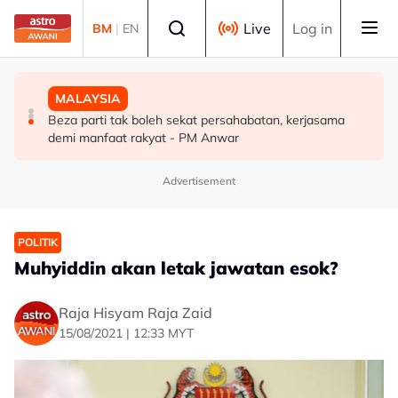
Skip to main content
Select language
Live
Log in
BM
|
EN
MALAYSIA
DUNIA
MALAYSIA
Pengacara, ahli perniagaan ditahan bantu siasatan
PM Thailand arah undang-undang senjata api diperketat
Beza parti tak boleh sekat persahabatan, kerjasama
audio siar sentuh isu sensitiviti agama
selepas insiden tembakan di sekolah
demi manfaat rakyat - PM Anwar
Advertisement
POLITIK
Muhyiddin akan letak jawatan esok?
Raja Hisyam Raja Zaid
15/08/2021 | 12:33 MYT