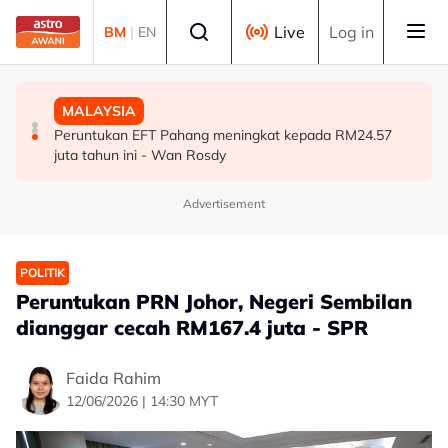
Skip to main content
Select language
Live
Log in
BM
|
EN
MALAYSIA
MALAYSIA
MALAYSIA
Renjatan elektrik: Bedah siasat tiga anggota polis
Budi Madani Diesel perkukuh penguatkuasaan, kekang
Peruntukan EFT Pahang meningkat kepada RM24.57
selesai
penyelewengan
juta tahun ini - Wan Rosdy
Advertisement
POLITIK
Peruntukan PRN Johor, Negeri Sembilan
dianggar cecah RM167.4 juta - SPR
Faida Rahim
12/06/2026 | 14:30 MYT