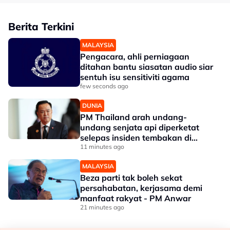
Berita Terkini
MALAYSIA
Pengacara, ahli perniagaan
ditahan bantu siasatan audio siar
sentuh isu sensitiviti agama
few seconds ago
DUNIA
PM Thailand arah undang-
undang senjata api diperketat
selepas insiden tembakan di
sekolah
11 minutes ago
MALAYSIA
Beza parti tak boleh sekat
persahabatan, kerjasama demi
manfaat rakyat - PM Anwar
21 minutes ago