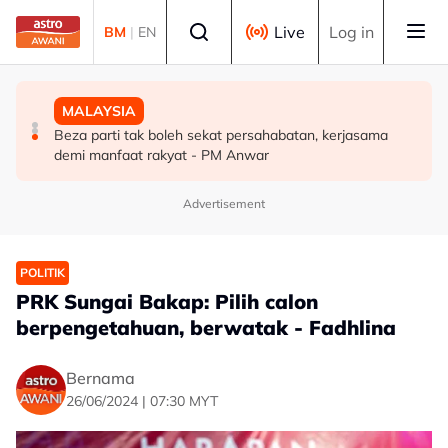
Skip to main content
Select language
Live
Log in
BM
|
EN
MALAYSIA
DUNIA
MALAYSIA
Pengacara, ahli perniagaan ditahan bantu siasatan
PM Thailand arah undang-undang senjata api diperketat
Beza parti tak boleh sekat persahabatan, kerjasama
audio siar sentuh isu sensitiviti agama
selepas insiden tembakan di sekolah
demi manfaat rakyat - PM Anwar
Advertisement
POLITIK
PRK Sungai Bakap: Pilih calon
berpengetahuan, berwatak - Fadhlina
Bernama
26/06/2024 | 07:30 MYT