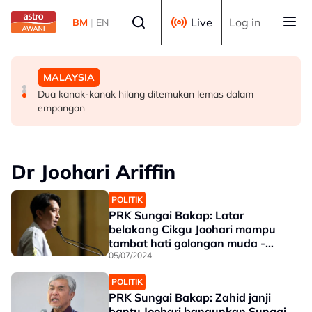
Skip to main content
Select language
Live
Log in
BM
|
EN
MALAYSIA
TEKNOLOGI
MALAYSIA
Kapal LMSB2 ketiga dilancarkan, dinamakan Tunku
ByteDance latih model AI 10 trilion parameter, sasar
Dua kanak-kanak hilang ditemukan lemas dalam
Osman Jewa
saingi Anthropic
empangan
Dr Joohari Ariffin
POLITIK
PRK Sungai Bakap: Latar
belakang Cikgu Joohari mampu
tambat hati golongan muda -
Adam Adli
05/07/2024
POLITIK
PRK Sungai Bakap: Zahid janji
bantu Joohari bangunkan Sungai