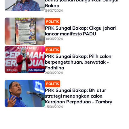
Bakap
04/07/2024
POLITIK
PRK Sungai Bakap: Cikgu Johari
lancar manifesto PADU
30/06/2024
POLITIK
PRK Sungai Bakap: Pilih calon
berpengetahuan, berwatak -
Fadhlina
26/06/2024
POLITIK
PRK Sungai Bakap: BN atur
strategi menangkan calon
Kerajaan Perpaduan - Zambry
15/06/2024