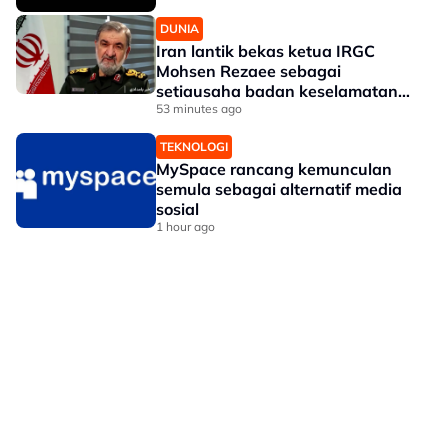
DUNIA
Iran lantik bekas ketua IRGC
Mohsen Rezaee sebagai
setiausaha badan keselamatan
tertinggi
53 minutes ago
TEKNOLOGI
MySpace rancang kemunculan
semula sebagai alternatif media
sosial
1 hour ago