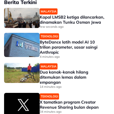
Berita Terkini
MALAYSIA
Kapal LMSB2 ketiga dilancarkan,
dinamakan Tunku Osman Jewa
few seconds ago
TEKNOLOGI
ByteDance latih model AI 10
trilion parameter, sasar saingi
Anthropic
4 minutes ago
MALAYSIA
Dua kanak-kanak hilang
ditemukan lemas dalam
empangan
14 minutes ago
TEKNOLOGI
X tamatkan program Creator
Revenue Sharing bulan depan
34 minutes ago