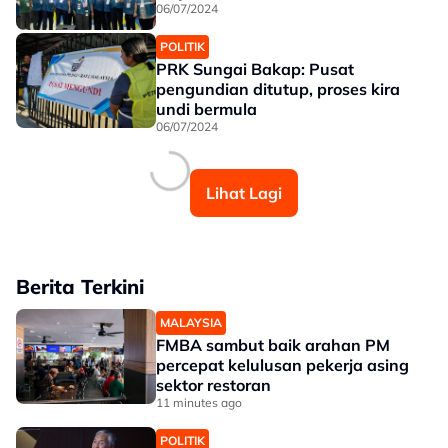
06/07/2024
POLITIK
PRK Sungai Bakap: Pusat
pengundian ditutup, proses kira
undi bermula
06/07/2024
Lihat Lagi
Berita Terkini
MALAYSIA
FMBA sambut baik arahan PM
percepat kelulusan pekerja asing
sektor restoran
11 minutes ago
POLITIK