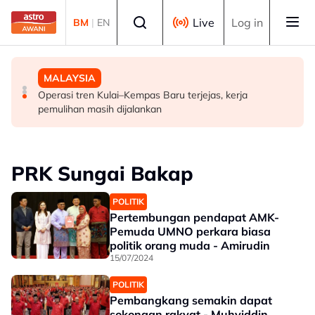
Skip to main content
Select language
Live
Log in
BM
|
EN
MALAYSIA
POLITIK
MALAYSIA
FMBA sambut baik arahan PM percepat kelulusan
'Siapa akan pergi, siapa diperintah pergi? Tunggu dan
Operasi tren Kulai–Kempas Baru terjejas, kerja
pekerja asing sektor restoran
lihat'- Zahid
pemulihan masih dijalankan
PRK Sungai Bakap
POLITIK
Pertembungan pendapat AMK-
Pemuda UMNO perkara biasa
politik orang muda - Amirudin
15/07/2024
POLITIK
Pembangkang semakin dapat
sokongan rakyat - Muhyiddin