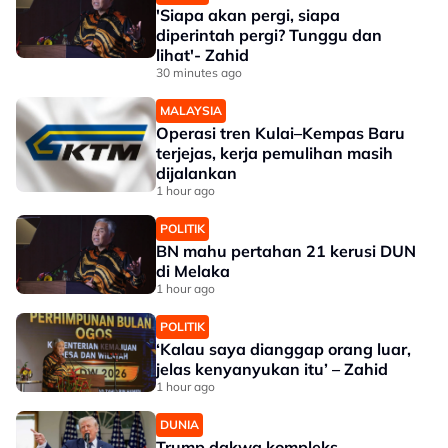
'Siapa akan pergi, siapa
diperintah pergi? Tunggu dan
lihat'- Zahid
30 minutes ago
MALAYSIA
Operasi tren Kulai–Kempas Baru
terjejas, kerja pemulihan masih
dijalankan
1 hour ago
POLITIK
BN mahu pertahan 21 kerusi DUN
di Melaka
1 hour ago
POLITIK
‘Kalau saya dianggap orang luar,
jelas kenyanyukan itu’ – Zahid
1 hour ago
DUNIA
Trump dakwa kompleks