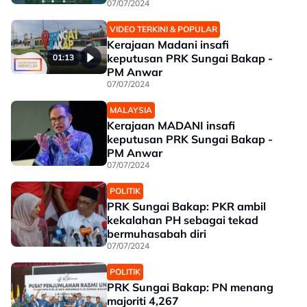
07/07/2024
VIDEO TERKINI & POPULAR
Kerajaan Madani insafi
keputusan PRK Sungai Bakap -
01:13
PM Anwar
07/07/2024
MALAYSIA
Kerajaan MADANI insafi
keputusan PRK Sungai Bakap -
PM Anwar
07/07/2024
POLITIK
PRK Sungai Bakap: PKR ambil
kekalahan PH sebagai tekad
bermuhasabah diri
07/07/2024
POLITIK
PRK Sungai Bakap: PN menang
majoriti 4,267