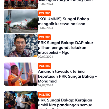
13/07/2024
POLITIK
[KOLUMNIS] Sungai Bakap
mengalir kecewa nasional
11/07/2024
POLITIK
PRK Sungai Bakap: DAP akur
pilihan pengundi, lakukan
introspeksi - Nga
09/07/2024
POLITIK
Amanah tawaduk terima
keputusan PRK Sungai Bakap -
Mohamad
09/07/2024
POLITIK
PRK Sungai Bakap: Kerajaan
ambil kira pandangan semua