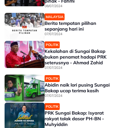
pihak - Fahmi
08/07/2024
MALAYSIA
Berita tempatan pilihan
sepanjang hari ini
07/07/2024
POLITIK
Kekalahan di Sungai Bakap
bukan penamat hadapi PRK
seterusnya - Ahmad Zahid
07/07/2024
POLITIK
Abidin naik lori pusing Sungai
Bakap ucap terima kasih
07/07/2024
POLITIK
PRK Sungai Bakap: Isyarat
rakyat tolak dasar PH-BN -
Muhyiddin