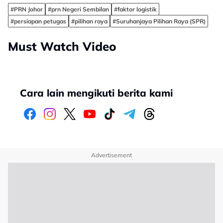
#PRN Johor
#prn Negeri Sembilan
#faktor logistik
#persiapan petugas
#pilihan raya
#Suruhanjaya Pilihan Raya (SPR)
Must Watch Video
Cara lain mengikuti berita kami
Advertisement