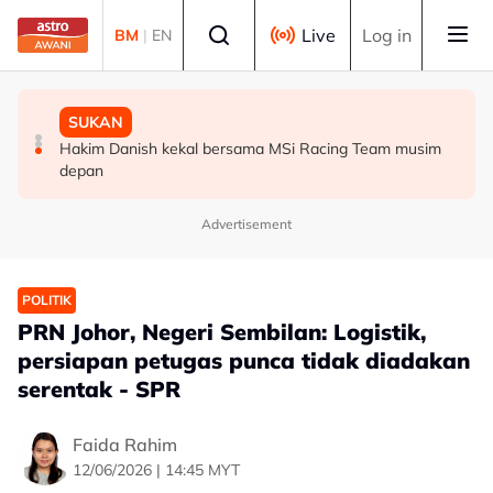
Skip to main content
Select language
Live
Log in
BM
|
EN
SUKAN
DUNIA
SUKAN
Aliff Rakib hadiah rumah RM1 juta kepada ibu bapa
Syarikat Minyak Nasional Abu Dhabi terkena serangan
Hakim Danish kekal bersama MSi Racing Team musim
peluru berpandu di Selat Hormuz
depan
Advertisement
POLITIK
PRN Johor, Negeri Sembilan: Logistik,
persiapan petugas punca tidak diadakan
serentak - SPR
Faida Rahim
12/06/2026 | 14:45 MYT