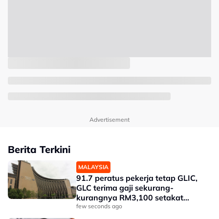
Advertisement
Berita Terkini
MALAYSIA
91.7 peratus pekerja tetap GLIC,
GLC terima gaji sekurang-
kurangnya RM3,100 setakat
akhir 2025
few seconds ago