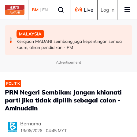
Skip to main content
Select language
Live
Log in
BM
|
EN
MALAYSIA
MALAYSIA
MALAYSIA
91.7 peratus pekerja tetap GLIC, GLC terima gaji
Malaysia, Kemboja komited perkukuh kerjasama
Kerajaan MADANI seimbang jaga kepentingan semua
sekurang-kurangnya RM3,100 setakat akhir 2025
pertahanan
kaum, aliran pendidikan - PM
Advertisement
POLITIK
PRN Negeri Sembilan: Jangan khianati
parti jika tidak dipilih sebagai calon -
Aminuddin
Bernama
13/06/2026 | 04:45 MYT