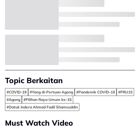
Topic Berkaitan
#COVID-19
#Yang di-Pertuan Agong
#Pandemik COVID-19
#PRU15
#Agong
#Pilihan Raya Umum ke-15
#Datuk Indera Ahmad Fadil Shamsuddin
Must Watch Video