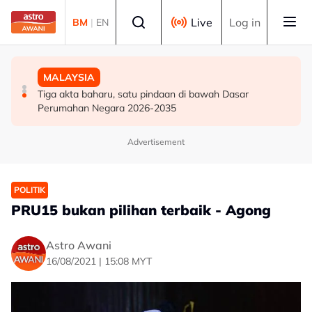
Skip to main content
Select language
Live
Log in
BM
|
EN
MALAYSIA
DUNIA
MALAYSIA
Bekas Timbalan Pengerusi Ambank Azlan Hashim
China kecam tindakan India namakan 27 lokasi di
Tiga akta baharu, satu pindaan di bawah Dasar
meninggal dunia
wilayah sempadan Zangnan
Perumahan Negara 2026-2035
Advertisement
POLITIK
PRU15 bukan pilihan terbaik - Agong
Astro Awani
16/08/2021 | 15:08 MYT