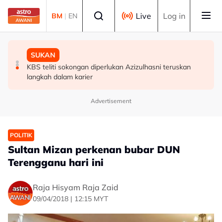
Skip to main content
Select language
Live
Log in
BM
|
EN
MALAYSIA
MALAYSIA
SUKAN
Ismail terajui tiga portfolio pentadbiran kerajaan Negeri
PM Anwar makan tengah hari, santuni masyarakat di
KBS teliti sokongan diperlukan Azizulhasni teruskan
Sembilan
restoran salai Alor Gajah
langkah dalam karier
Advertisement
POLITIK
Sultan Mizan perkenan bubar DUN
Terengganu hari ini
Raja Hisyam Raja Zaid
09/04/2018 | 12:15 MYT