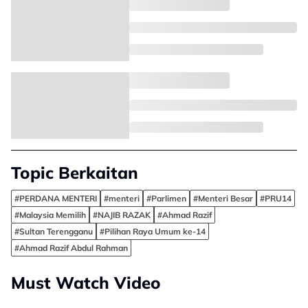
Topic Berkaitan
#PERDANA MENTERI
#menteri
#Parlimen
#Menteri Besar
#PRU14
#Malaysia Memilih
#NAJIB RAZAK
#Ahmad Razif
#Sultan Terengganu
#Pilihan Raya Umum ke-14
#Ahmad Razif Abdul Rahman
Must Watch Video