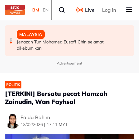
Skip to main content
Select language
Live
Log in
BM
|
EN
POLITIK
DUNIA
MALAYSIA
Abdul Hadi dakwa Bersatu terkeluar PN, Azmin
Victoria arah penternak kurung unggas susulan
Jenazah Tun Mohamed Eusoff Chin selamat
tegaskan masih anggota sah
peningkatan kes selesema burung H5N1
dikebumikan
Advertisement
POLITIK
[TERKINI] Bersatu pecat Hamzah
Zainudin, Wan Fayhsal
Faida Rahim
13/02/2026 | 17:11 MYT