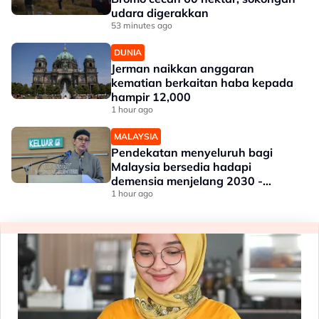
udara digerakkan
53 minutes ago
DUNIA
Jerman naikkan anggaran
kematian berkaitan haba kepada
hampir 12,000
1 hour ago
MALAYSIA
Pendekatan menyeluruh bagi
Malaysia bersedia hadapi
demensia menjelang 2030 -
Hanifah
1 hour ago