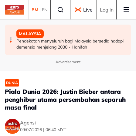
Skip to main content
Select language
Live
Log in
BM
|
EN
DUNIA
DUNIA
MALAYSIA
Kebakaran hutan di Gunung Bromo cecah 60 hektar,
Jerman naikkan anggaran kematian berkaitan haba
Pendekatan menyeluruh bagi Malaysia bersedia hadapi
sokongan udara digerakkan
kepada hampir 12,000
demensia menjelang 2030 - Hanifah
Advertisement
DUNIA
Piala Dunia 2026: Justin Bieber antara
penghibur utama persembahan separuh
masa final
Agensi
09/07/2026 | 06:40 MYT