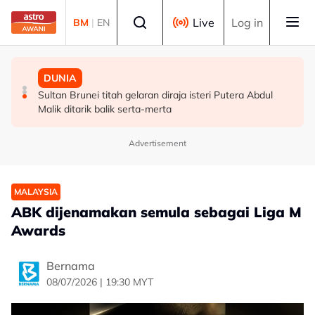
Skip to main content
Select language
Live
Log in
BM
|
EN
MALAYSIA
HIBURAN
DUNIA
GALERI PETRONAS berpindah ke Ombak KLCC, dibuka
M. Nasir pilih Aliff Aziz, Melinda Dadew hidupkan kisah
Sultan Brunei titah gelaran diraja isteri Putera Abdul
sepenuhnya menjelang penghujung 2027
Mansur & Liu
Malik ditarik balik serta-merta
Advertisement
MALAYSIA
ABK dijenamakan semula sebagai Liga M
Awards
Bernama
08/07/2026 | 19:30 MYT