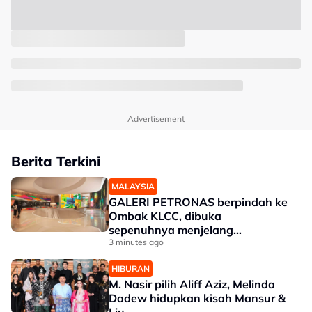
Advertisement
Berita Terkini
MALAYSIA
GALERI PETRONAS berpindah ke
Ombak KLCC, dibuka
sepenuhnya menjelang
penghujung 2027
3 minutes ago
HIBURAN
M. Nasir pilih Aliff Aziz, Melinda
Dadew hidupkan kisah Mansur &