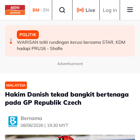
Skip to main content
Select language
Live
Log in
BM
|
EN
MALAYSIA
MALAYSIA
POLITIK
Peranan bapa dalam kalangan anggota ATM perlu terus
Akar reput, rongga pada pangkal punca pokok tumbang
WARISAN teliti rundingan kerusi bersama STAR, KDM
diperkasa - Dr Wan Azizah
- MBPP
hadapi PRU16 - Shafie
Advertisement
MALAYSIA
Hakim Danish tekad bangkit bertenaga
pada GP Republik Czech
Bernama
08/06/2026 | 19:30 MYT