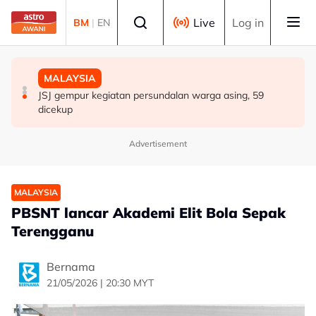
Skip to main content
Select language
Live
Log in
BM
|
EN
MALAYSIA
MALAYSIA
MALAYSIA
RCI Tabung Haji: SPRM, PDRM, LHDN mula 'gempur'
Isu dadah juruterbang: AADK sokong tindakan tegas
JSJ gempur kegiatan persundalan warga asing, 59
individu terlibat siasatan
MAG, tawar kepakaran pemeriksaan ketat
dicekup
Advertisement
MALAYSIA
PBSNT lancar Akademi Elit Bola Sepak
Terengganu
Bernama
21/05/2026 | 20:30 MYT