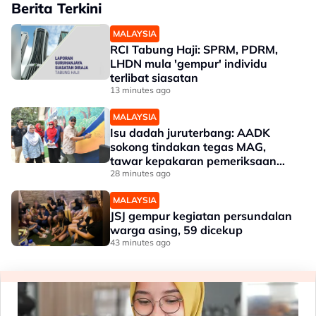
Berita Terkini
MALAYSIA
RCI Tabung Haji: SPRM, PDRM,
LHDN mula 'gempur' individu
terlibat siasatan
13 minutes ago
MALAYSIA
Isu dadah juruterbang: AADK
sokong tindakan tegas MAG,
tawar kepakaran pemeriksaan
ketat
28 minutes ago
MALAYSIA
JSJ gempur kegiatan persundalan
warga asing, 59 dicekup
43 minutes ago